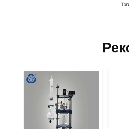
Тэг
Рек