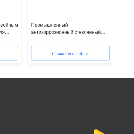
 двойным
Промышленный
ля
антикоррозионный стеклянный
ания и
реактор с герметизацией из ПТФЭ
для лабораторных и химических
применений
Свяжитесь сейчас