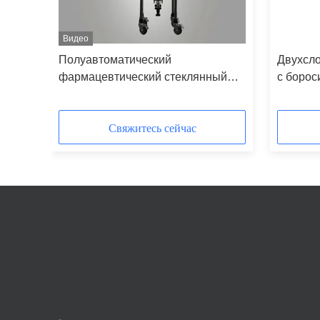
Видео
Полуавтоматический
Двухсло
фармацевтический стеклянный
с борос
ой
реактор с боросиликатным
полуавт
ателя
стеклом G3.3 для промышленного
для лаб
использования
Свяжитесь сейчас