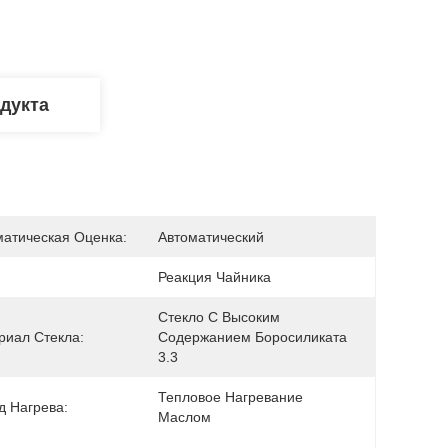
дукта
матическая Оценка:
Автоматический
Реакция Чайника
Стекло С Высоким 
риал Стекла:
Содержанием Боросиликата 
3.3
Тепловое Нагревание 
д Нагрева:
Маслом