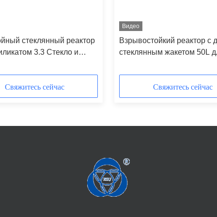
Видео
йный стеклянный реактор
Взрывостойкий реактор с
иликатом 3.3 Стекло и
стеклянным жакетом 50L д
оматическое управление
лабораторного перемешив
ораторного использования
дистилляции
Свяжитесь сейчас
Свяжитесь сейчас