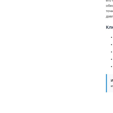
его
обе
точ
дав
Кл
И
и