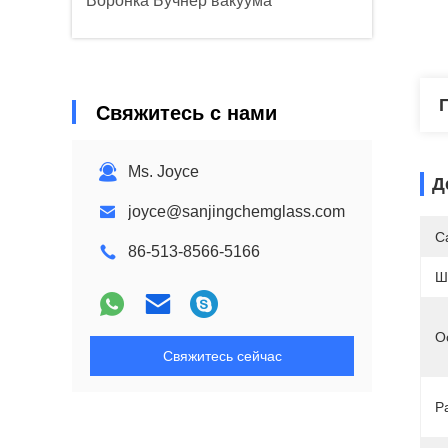
Воронка Бучнер вакуума
Свяжитесь с нами
Ms. Joyce
Д
joyce@sanjingchemglass.com
C
86-513-8566-5166
Ш
О
Свяжитесь сейчас
Р