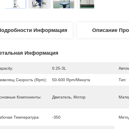
Подробности Информация
Описание Про
етальная Информация
apacity:
0.25-3L
Авто
евелящ Скорость (rpm):
50-600 Rpm/минута
Тип:
сновные Компоненты:
Двигатель, Мотор
Мате
абочая Температура:
-350
Мето