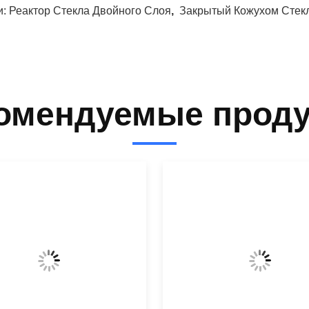
и:
Реактор Стекла Двойного Слоя
,
Закрытый Кожухом Стек
омендуемые прод