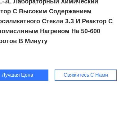
5L-3L Лабораторный Химический
ктор С Высоким Содержанием
силикатного Стекла 3.3 И Реактор С
момасляным Нагревом На 50-600
ротов В Минуту
Лучшая Цена
Свяжитесь С Нами