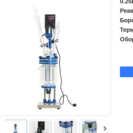
0.2
Реа
Боро
Тер
Обо