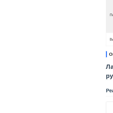
П
В
О
Ла
р
Ре