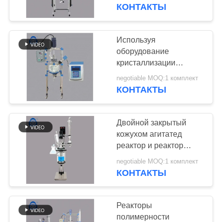
КАЧЕСТВА
лабораторный реактор
КОНТАКТЫ
220 В для точного
контроля температуры
СВЯЖИТЕСЬ
Используя
51
МЫ
оборудование
Закрытый кожухом
кристаллизации
реактора стекла для
НОВОСТИ
стеклянный корпус
negotiable MOQ:1 комплект
химической посуды
КОНТАКТЫ
шевелилки
реактора
ультразвуковое
СПРОСИТЕ
Двойной закрытый
ЦИТАТУ
кожухом агитатед
реактор и реактор
33
мини пиролиза
КАРТА
negotiable MOQ:1 комплект
Промышленный
стеклянный для
КОНТАКТЫ
САЙТА
пользы лаборатории
роторный
ПОЛИТИКА
Реакторы
испаритель
полимерности