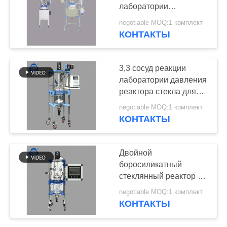
КОНФИДЕНЦИАЛЬНОСТИ
лаборатории
лаборатории давления
negotiable MOQ:1 комплект
сферически реактора
КОНТАКТЫ
43
стекла для химической
роторный
посуды высокие
3,3 сосуд реакции
испаритель
лаборатории давления
реактора стекла для
вакуума
химической посуды
negotiable MOQ:1 комплект
боросиликата высокий
КОНТАКТЫ
7
Двойной
Стеклянный набор
боросиликатный
стеклянный реактор с
выгонки
вакуумом 0,098 мПа
negotiable MOQ:1 комплект
для лаборатории
КОНТАКТЫ
дистилляции