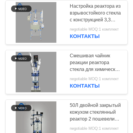
Настройка реактора из
взрывостойкого стекла
9
с конструкцией 3,3
Реактор вакуумной
боросиликатного
negotiable MOQ:1 комплект
стекла
КОНТАКТЫ
перегонки
Смешивая чайник
реакции реактора
стекла для химической
посуды мини
33
negotiable MOQ:1 комплект
стеклянный для
КОНТАКТЫ
Набор выгонки
биологических
продуктов
короткого пути
50Л двойной закрытый
кожухом стеклянный
реактор 2 пошевелил
установку мотора
negotiable MOQ:1 комплект
танка