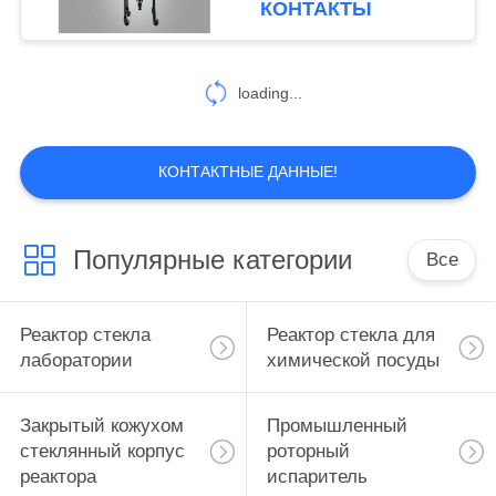
КОНТАКТЫ
взрывозащищенную
9
Рефригератед
loading...
нагревая
циркулятор
КОНТАКТНЫЕ ДАННЫЕ!
Популярные категории
Все
13
Воронка Бучнер
Реактор стекла
Реактор стекла для
вакуума
лаборатории
химической посуды
Закрытый кожухом
Промышленный
стеклянный корпус
роторный
реактора
испаритель