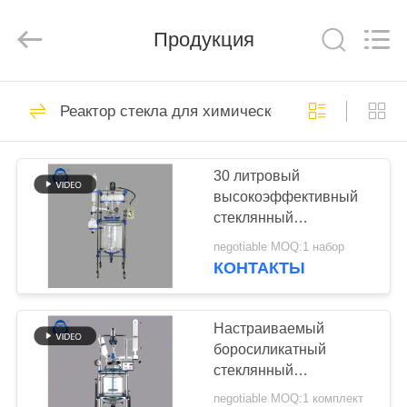
Nantong
Sanjing
Chemglass
Продукция
Co.,Ltd.
All
Rights
Reserved.
ДОМ
68
Реактор стекла для химической посуды
Реактор стекла
ПРОДУКТЫ
лаборатории
30 литровый
высокоэффективный
О
стеклянный
НАС
реакционный чайник с
negotiable MOQ:1 набор
конденсатором для
КОНТАКТЫ
синтеза новых
58
ПУТЕШЕСТВИЕ
материалов
Реактор стекла для
ФАБРИКИ
Настраиваемый
боросиликатный
химической посуды
стеклянный
ПРОВЕРКА
химический
negotiable MOQ:1 комплект