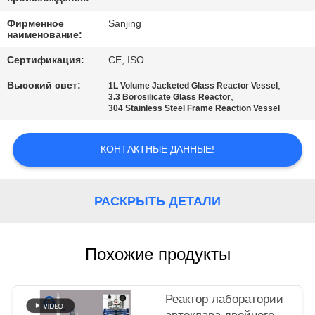
КАЧЕСТВА
Фирменное
Sanjing
наименование:
СВЯЖИТЕСЬ
Сертификация:
CE, ISO
МЫ
Высокий свет:
,
1L Volume Jacketed Glass Reactor Vessel
,
3.3 Borosilicate Glass Reactor
304 Stainless Steel Frame Reaction Vessel
НОВОСТИ
КОНТАКТНЫЕ ДАННЫЕ!
СПРОСИТЕ
ЦИТАТУ
РАСКРЫТЬ ДЕТАЛИ
КАРТА
САЙТА
Похожие продукты
ПОЛИТИКА
Реактор лаборатории