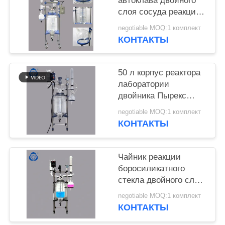
КОНФИДЕНЦИАЛЬНОСТИ
автоклава двойного
слоя сосуда реакции
стеклянный с
negotiable MOQ:1 комплект
конденсатором
КОНТАКТЫ
столбца
50 л корпус реактора
лаборатории
двойника Пырекс
закрытый кожухом
negotiable MOQ:1 комплект
стеклянный с
КОНТАКТЫ
вакуумным насосом
Чайник реакции
боросиликатного
стекла двойного слоя
высокий с агитатором
negotiable MOQ:1 комплект
реактора
КОНТАКТЫ