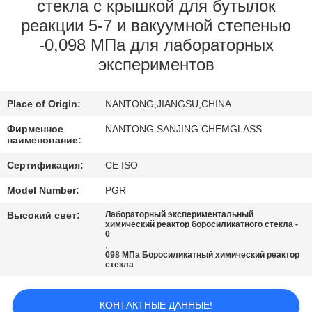
КАЧЕСТВА
стекла с крышкой для бутылок
реакции 5-7 и вакуумной степенью
-0,098 МПа для лабораторных
СВЯЖИТЕСЬ
экспериментов
МЫ
Place of Origin:
NANTONG,JIANGSU,CHINA
НОВОСТИ
Фирменное
NANTONG SANJING CHEMGLASS
наименование:
СПРОСИТЕ
Сертификация:
CE ISO
ЦИТАТУ
Model Number:
PGR
Высокий свет:
Лабораторный экспериментальный
SITEMAP
химический реактор боросиликатного стекла -
0
,
098 МПа Боросиликатный химический реактор
ПОЛИТИКА
стекла
КОНФИДЕНЦИАЛЬНОСТИ
КОНТАКТНЫЕ ДАННЫЕ!