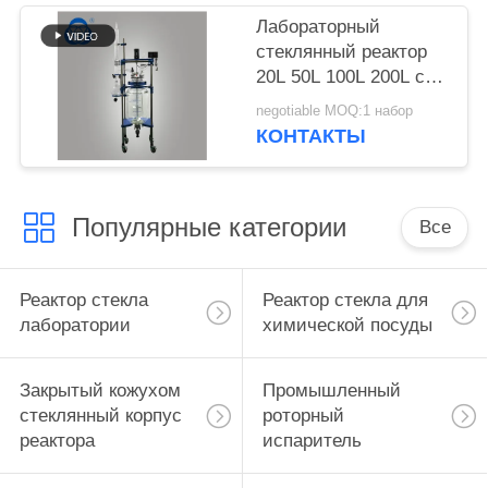
химических
Лабораторный
применений
стеклянный реактор
20L 50L 100L 200L с
боросиликатом 3.3
negotiable MOQ:1 набор
Стекло и 304
КОНТАКТЫ
нержавеющая сталь
для дистилляции
алкоголя
Популярные категории
Все
Реактор стекла
Реактор стекла для
лаборатории
химической посуды
Закрытый кожухом
Промышленный
стеклянный корпус
роторный
реактора
испаритель