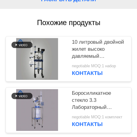
Похожие продукты
10 литровый двойной
жилет высоко
давляемый
стеклянный реактор
negotiable MOQ:1 набор
химический реактор
КОНТАКТЫ
полуавтоматический
Боросиликатное
стекло 3.3
Лабораторный
стеклянный реактор с
negotiable MOQ:1 комплект
50-600 оборотами в
КОНТАКТЫ
минуту и вакуумом
0,098 МПа для