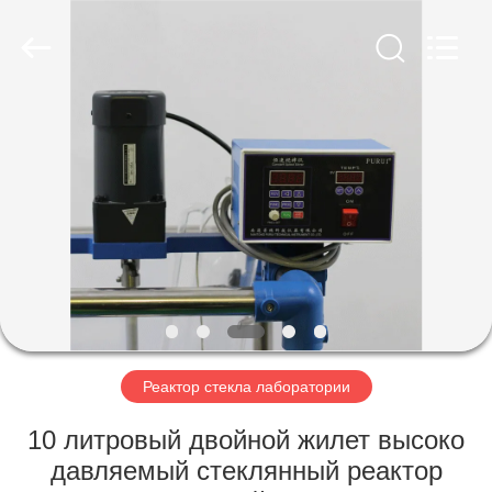
Nantong
Sanjing
Chemglass
Co.,Ltd.
All
Rights
Reserved.
ДОМ
ПРОДУКТЫ
О
НАС
ПУТЕШЕСТВИЕ
ФАБРИКИ
Реактор стекла лаборатории
10 литровый двойной жилет высоко
ПРОВЕРКА
давляемый стеклянный реактор