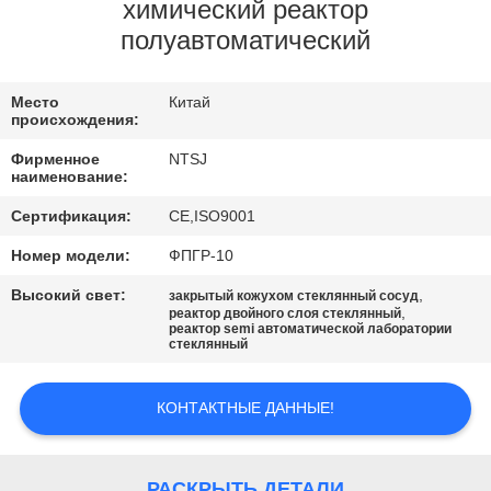
КАЧЕСТВА
химический реактор
полуавтоматический
СВЯЖИТЕСЬ
Место
Китай
МЫ
происхождения:
Фирменное
NTSJ
НОВОСТИ
наименование:
Сертификация:
CE,ISO9001
СПРОСИТЕ
Номер модели:
ФПГР-10
ЦИТАТУ
Высокий свет:
,
закрытый кожухом стеклянный сосуд
,
реактор двойного слоя стеклянный
реактор semi автоматической лаборатории
стеклянный
SITEMAP
КОНТАКТНЫЕ ДАННЫЕ!
ПОЛИТИКА
КОНФИДЕНЦИАЛЬНОСТИ
РАСКРЫТЬ ДЕТАЛИ