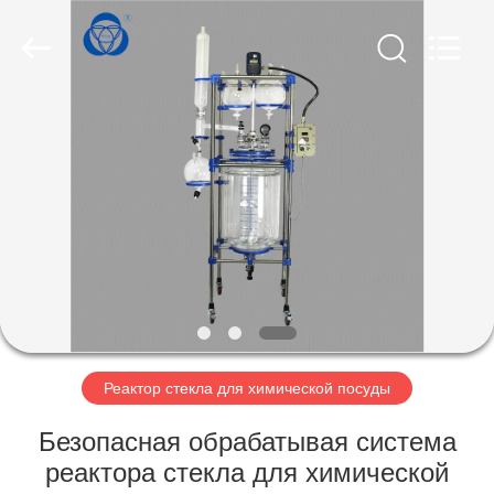
Nantong
Sanjing
Chemglass
Co.,Ltd.
All
Rights
Reserved.
ДОМ
ПРОДУКТЫ
О
НАС
ПУТЕШЕСТВИЕ
ФАБРИКИ
Реактор стекла для химической посуды
Безопасная обрабатывая система
ПРОВЕРКА
реактора стекла для химической