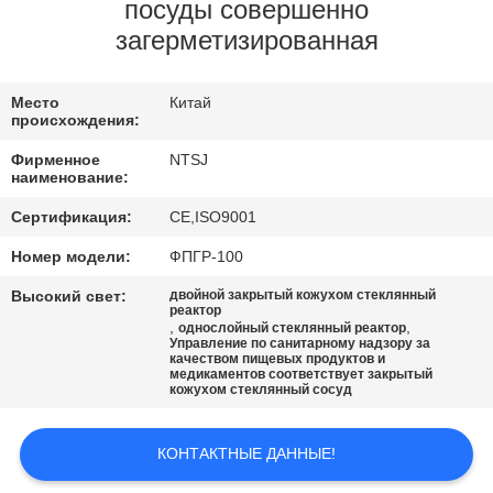
КАЧЕСТВА
посуды совершенно
загерметизированная
СВЯЖИТЕСЬ
Место
Китай
МЫ
происхождения:
Фирменное
NTSJ
НОВОСТИ
наименование:
Сертификация:
CE,ISO9001
СПРОСИТЕ
Номер модели:
ФПГР-100
ЦИТАТУ
Высокий свет:
двойной закрытый кожухом стеклянный
реактор
,
,
однослойный стеклянный реактор
Управление по санитарному надзору за
КАРТА
качеством пищевых продуктов и
медикаментов соответствует закрытый
САЙТА
кожухом стеклянный сосуд
КОНТАКТНЫЕ ДАННЫЕ!
ПОЛИТИКА