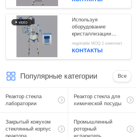
лаборатории
Используя
оборудование
кристаллизации
реактора стекла для
negotiable MOQ:1 комплект
химической посуды
КОНТАКТЫ
шевелилки
ультразвуковое
Популярные категории
Все
Реактор стекла
Реактор стекла для
лаборатории
химической посуды
Закрытый кожухом
Промышленный
стеклянный корпус
роторный
реактора
испаритель