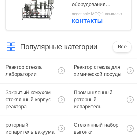
оборудования
выгонки
negotiable MOQ:1 комплект
нержавеющей стали
КОНТАКТЫ
молекулярным
обтертый маслом
Популярные категории
Все
Реактор стекла
Реактор стекла для
лаборатории
химической посуды
Закрытый кожухом
Промышленный
стеклянный корпус
роторный
реактора
испаритель
роторный
Стеклянный набор
испаритель вакуума
выгонки