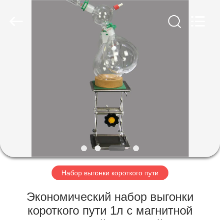
Nantong
Sanjing
Chemglass
Co.,Ltd.
All
Rights
Reserved.
ДОМ
ПРОДУКТЫ
О
НАС
ПУТЕШЕСТВИЕ
ФАБРИКИ
Набор выгонки короткого пути
Экономический набор выгонки
ПРОВЕРКА
короткого пути 1л с магнитной