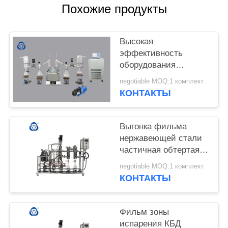
КОНФИДЕНЦИАЛЬНОСТИ
Похожие продукты
Высокая
эффективность
оборудования
извлечения
negotiable MOQ:1 комплект
полностью готового
КОНТАКТЫ
набора выгонки
короткого пути
решения травяная
Выгонка фильма
нержавеющей стали
частичная обтертая
молекулярная
negotiable MOQ:1 комплект
КОНТАКТЫ
Фильм зоны
испарения КБД