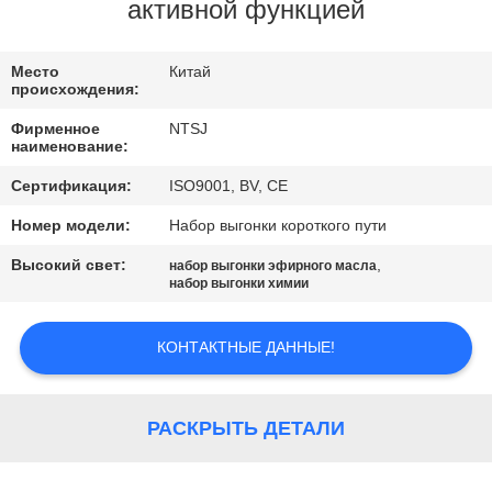
КАЧЕСТВА
активной функцией
СВЯЖИТЕСЬ
Место
Китай
происхождения:
МЫ
Фирменное
NTSJ
наименование:
НОВОСТИ
Сертификация:
ISO9001, BV, CE
Номер модели:
Набор выгонки короткого пути
СПРОСИТЕ
Высокий свет:
,
набор выгонки эфирного масла
ЦИТАТУ
набор выгонки химии
КОНТАКТНЫЕ ДАННЫЕ!
КАРТА
САЙТА
РАСКРЫТЬ ДЕТАЛИ
ПОЛИТИКА