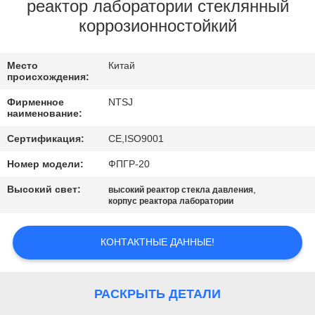
КАЧЕСТВА
реактор лаборатории стеклянный
коррозионностойкий
СВЯЖИТЕСЬ
Место
Китай
МЫ
происхождения:
Фирменное
NTSJ
НОВОСТИ
наименование:
Сертификация:
CE,ISO9001
СПРОСИТЕ
Номер модели:
ФПГР-20
ЦИТАТУ
Высокий свет:
,
высокий реактор стекла давления
корпус реактора лаборатории
КАРТА
КОНТАКТНЫЕ ДАННЫЕ!
САЙТА
ПОЛИТИКА
РАСКРЫТЬ ДЕТАЛИ