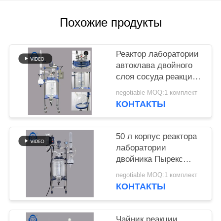
КОНФИДЕНЦИАЛЬНОСТИ
Похожие продукты
Реактор лаборатории
автоклава двойного
слоя сосуда реакции
стеклянный с
negotiable MOQ:1 комплект
конденсатором
КОНТАКТЫ
столбца
50 л корпус реактора
лаборатории
двойника Пырекс
закрытый кожухом
negotiable MOQ:1 комплект
стеклянный с
КОНТАКТЫ
вакуумным насосом
Чайник реакции