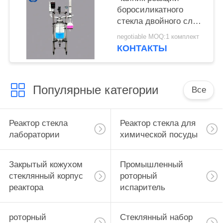
боросиликатного
стекла двойного слоя
высокий с агитатором
negotiable MOQ:1 комплект
реактора
КОНТАКТЫ
Популярные категории
Все
Реактор стекла
Реактор стекла для
лаборатории
химической посуды
Закрытый кожухом
Промышленный
стеклянный корпус
роторный
реактора
испаритель
роторный
Стеклянный набор