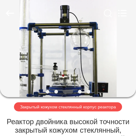
Nantong
Sanjing
Chemglass
Co.,Ltd.
All
Rights
Reserved.
ДОМ
ПРОДУКТЫ
О
НАС
ПУТЕШЕСТВИЕ
ФАБРИКИ
Закрытый кожухом стеклянный корпус реактора
Реактор двойника высокой точности
ПРОВЕРКА
закрытый кожухом стеклянный,