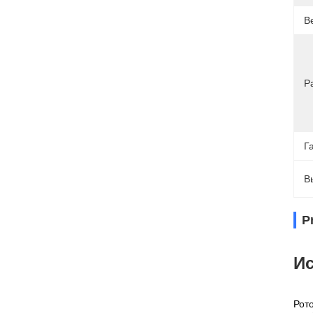
В
Р
Г
В
P
Ис
Рот