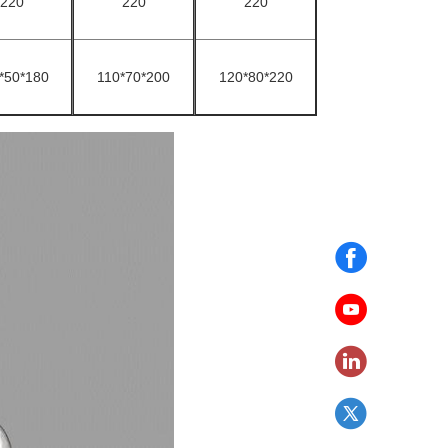
220
220
220
*50*180
110*70*200
120*80*220