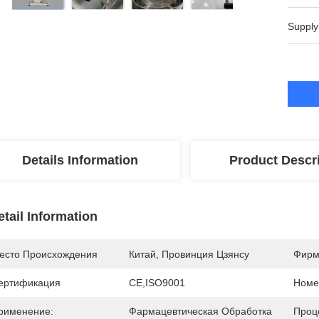
Supply
Details Information
Product Descr
etail Information
есто Происхождения
Китай, Провинция Цзянсу
Фирм
ертификация
CE,ISO9001
Номе
рименение:
Фармацевтическая Обработка
Проц