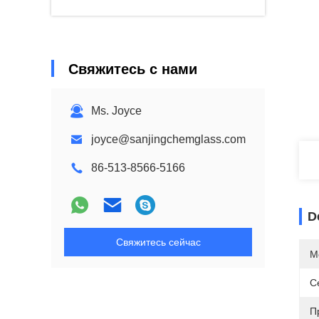
Свяжитесь с нами
Ms. Joyce
joyce@sanjingchemglass.com
86-513-8566-5166
D
Свяжитесь сейчас
М
С
П