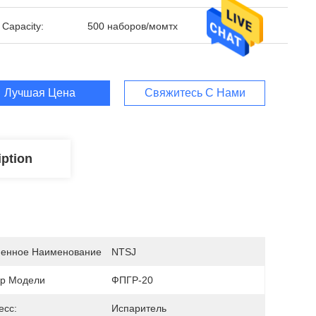
 Capacity:
500 наборов/момтх
Лучшая Цена
Свяжитесь С Нами
iption
енное Наименование
NTSJ
р Модели
ФПГР-20
есс:
Испаритель