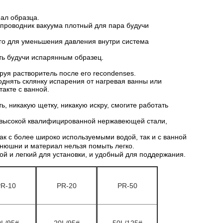
ал образца.
 проводник вакуума плотный для пара будучи
го для уменьшения давления внутри система
еть будучи испарянным образец.
руя растворитель после его recondenses.
днять склянку испарения от нагревая ванны или
такте с ванной.
, никакую щетку, никакую искру, смогите работать
з высокой квалифицированной нержавеющей стали,
к с более широко используемыми водой, так и с ванной
нюшни и материал нельзя помыть легко.
й и легкий для установки, и удобный для поддержания.
R-10
PR-20
PR-50