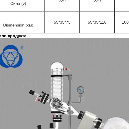
220
220
Сила (v)
55*35*75
55*35*110
100
Dismension (см)
али продукта