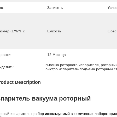
ес:
Зависеть
Усло
азмер (l*w*h):
Емкость
Обес
арантия:
12 Месяца
выгонка роторного испарителя
, 
роторный
ыделить:
быстро испаритель подъема роторный с
roduct Description
паритель вакуума роторный
орный испаритель прибор используемый в химических лаборатория