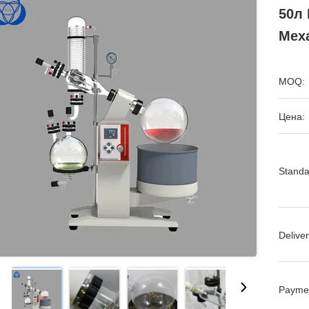
50л
Мех
MOQ:
Цена:
Standa
Deliver
Payme