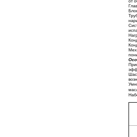
от 
Гла
Бло
Тру
нар
Сис
исп
Наг
Кон
Кон
Мех
пони
Осо
При
эфф
Шас
воз
Умн
мас
Наб