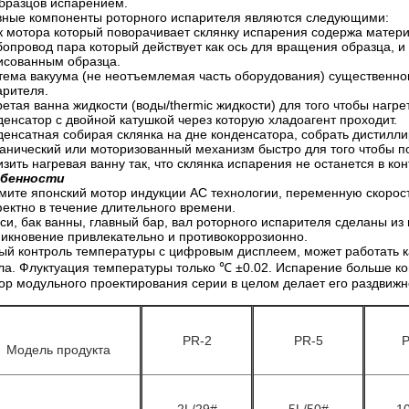
образцов испарением.
вные компоненты роторного испарителя являются следующими:
к мотора который поворачивает склянку испарения содержа матери
бопровод пара который действует как ось для вращения образца, и
исованным образца.
тема вакуума (не неотъемлемая часть оборудования) существенно
арителя.
ретая ванна жидкости (воды/thermic жидкости) для того чтобы нагр
денсатор с двойной катушкой через которую хладоагент проходит.
денсатная собирая склянка на дне конденсатора, собрать дистилли
анический или моторизованный механизм быстро для того чтобы по
зить нагревая ванну так, что склянка испарения не останется в кон
бенности
мите японский мотор индукции AC технологии, переменную скорость
ектно в течение длительного времени.
си, бак ванны, главный бар, вал роторного испарителя сделаны и
никновение привлекательно и противокоррозионно.
ый контроль температуры с цифровым дисплеем, может работать ка
ла. Флуктуация температуры только ℃ ±0.02. Испарение больше ко
ор модульного проектирования серии в целом делает его раздвижно
PR-2
PR-5
P
Модель продукта