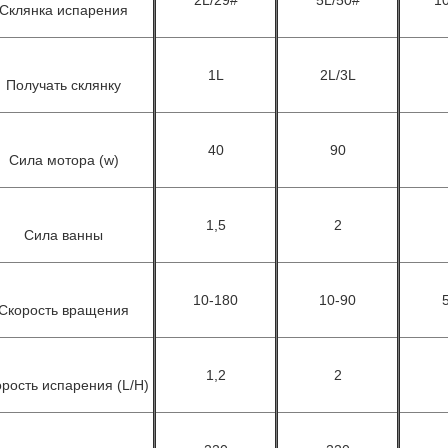
2L/29#
5L/50#
1
Склянка испарения
1L
2L/3L
Получать склянку
40
90
Сила мотора (w)
1,5
2
Сила ванны
10-180
10-90
Скорость вращения
1,2
2
рость испарения (L/H)