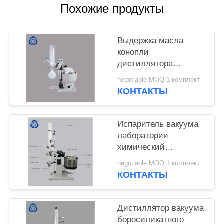
КОНФИДЕНЦИАЛЬНОСТИ
Похожие продукты
Выдержка масла
конопли
дистиллятора
эфирного масла
negotiable MOQ:1 комплект
роторного испарителя
КОНТАКТЫ
вакуумной перегонки
мини
Испаритель вакуума
лаборатории
химический
роторный, роторный
negotiable MOQ:1 комплект
дистиллятор вакуума
КОНТАКТЫ
с водой - ванной
Дистиллятор вакуума
боросиликатного