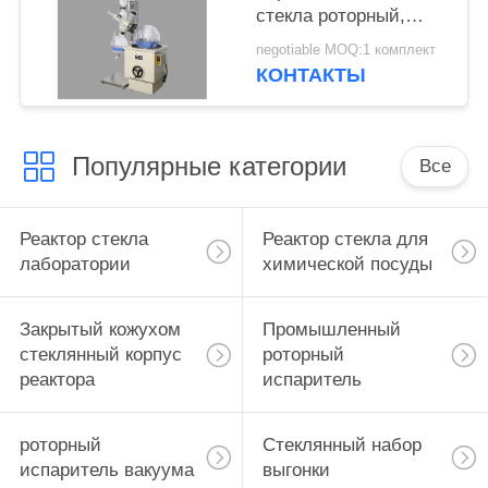
стекла роторный,
роторный испаритель
negotiable MOQ:1 комплект
20л
КОНТАКТЫ
взрывозащищенный
Популярные категории
Все
Реактор стекла
Реактор стекла для
лаборатории
химической посуды
Закрытый кожухом
Промышленный
стеклянный корпус
роторный
реактора
испаритель
роторный
Стеклянный набор
испаритель вакуума
выгонки