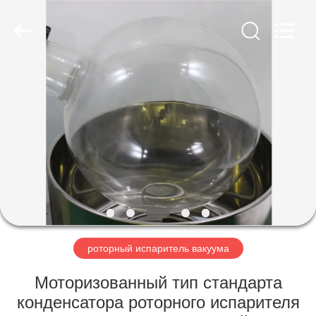
Nantong
Sanjing
Chemglass
Co.,Ltd.
All
Rights
Reserved.
ДОМ
ПРОДУКТЫ
О
НАС
ПУТЕШЕСТВИЕ
ФАБРИКИ
роторный испаритель вакуума
Моторизованный тип стандарта
ПРОВЕРКА
конденсатора роторного испарителя