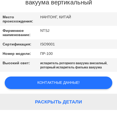
КАЧЕСТВА
вакуума вертикальный
СВЯЖИТЕСЬ
Место
НАНТОНГ, КИТАЙ
происхождения:
МЫ
Фирменное
NTSJ
наименование:
НОВОСТИ
Сертификация:
ISO9001
Номер модели:
ПР-100
СПРОСИТЕ
Высокий свет:
,
испаритель роторного вакуума внезапный
ЦИТАТУ
роторный испаритель фильма вакуума
КОНТАКТНЫЕ ДАННЫЕ!
КАРТА
САЙТА
РАСКРЫТЬ ДЕТАЛИ
ПОЛИТИКА