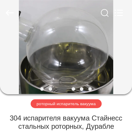
Nantong
Sanjing
Chemglass
Co.,Ltd.
All
Rights
Reserved.
ДОМ
ПРОДУКТЫ
О
НАС
ПУТЕШЕСТВИЕ
ФАБРИКИ
роторный испаритель вакуума
304 испарителя вакуума Стайнесс
ПРОВЕРКА
стальных роторных, Дурабле