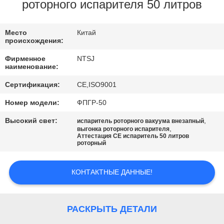
КАЧЕСТВА
роторного испарителя 50 литров
СВЯЖИТЕСЬ
Место
Китай
происхождения:
МЫ
Фирменное
NTSJ
наименование:
НОВОСТИ
Сертификация:
CE,ISO9001
Номер модели:
ФПГР-50
СПРОСИТЕ
Высокий свет:
,
испаритель роторного вакуума внезапный
ЦИТАТУ
,
выгонка роторного испарителя
Аттестация CE испаритель 50 литров
роторный
КАРТА
КОНТАКТНЫЕ ДАННЫЕ!
САЙТА
ПОЛИТИКА
РАСКРЫТЬ ДЕТАЛИ