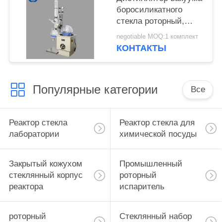
боросиликатного
стекла роторный,
роторный испаритель
negotiable MOQ:1 комплект
20л
КОНТАКТЫ
взрывозащищенный
Популярные категории
Все
Реактор стекла
Реактор стекла для
лаборатории
химической посуды
Закрытый кожухом
Промышленный
стеклянный корпус
роторный
реактора
испаритель
роторный
Стеклянный набор