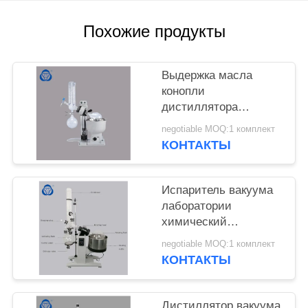
КОНФИДЕНЦИАЛЬНОСТИ
Похожие продукты
Выдержка масла
конопли
дистиллятора
эфирного масла
negotiable MOQ:1 комплект
роторного испарителя
КОНТАКТЫ
вакуумной перегонки
мини
Испаритель вакуума
лаборатории
химический
роторный, роторный
negotiable MOQ:1 комплект
дистиллятор вакуума
КОНТАКТЫ
с водой - ванной
Дистиллятор вакуума