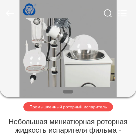
Nantong
Sanjing
Chemglass
Co.,Ltd.
All
Rights
Reserved.
ДОМ
ПРОДУКТЫ
О
НАС
ПУТЕШЕСТВИЕ
ФАБРИКИ
Промышленный роторный испаритель
Небольшая миниатюрная роторная
ПРОВЕРКА
жидкость испарителя фильма -