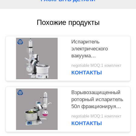
КОНФИДЕНЦИАЛЬНОСТИ
Похожие продукты
Испаритель
электрического
вакуума
промышленный
negotiable MOQ:1 комплект
роторный с двойными
КОНТАКТЫ
конденсаторами
Взрывозащищенный
роторный испаритель
50л фракционируя
растворяющее
negotiable MOQ:1 комплект
оборудование
КОНТАКТЫ
выгонки