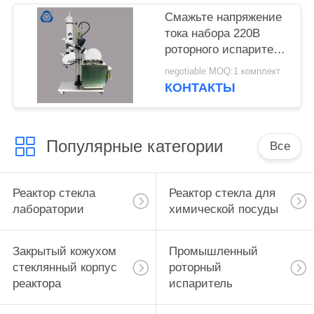
Смажьте напряжение
тока набора 220В
роторного испарителя
лаборатории машины
negotiable MOQ:1 комплект
извлечения
КОНТАКТЫ
автоматическое
Популярные категории
Все
Реактор стекла
Реактор стекла для
лаборатории
химической посуды
Закрытый кожухом
Промышленный
стеклянный корпус
роторный
реактора
испаритель