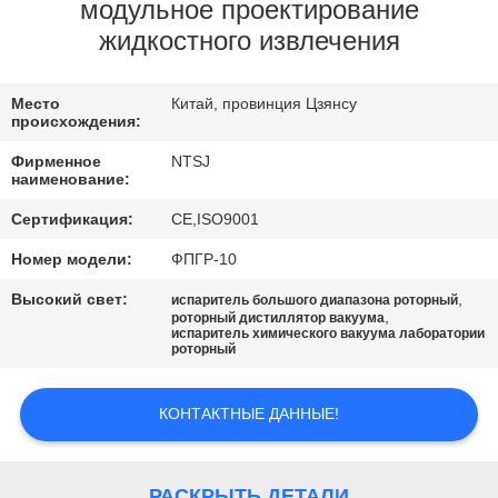
КАЧЕСТВА
модульное проектирование
жидкостного извлечения
СВЯЖИТЕСЬ
Место
Китай, провинция Цзянсу
МЫ
происхождения:
Фирменное
NTSJ
НОВОСТИ
наименование:
Сертификация:
CE,ISO9001
СПРОСИТЕ
Номер модели:
ФПГР-10
ЦИТАТУ
Высокий свет:
,
испаритель большого диапазона роторный
,
роторный дистиллятор вакуума
испаритель химического вакуума лаборатории
роторный
КАРТА
САЙТА
КОНТАКТНЫЕ ДАННЫЕ!
ПОЛИТИКА
РАСКРЫТЬ ДЕТАЛИ