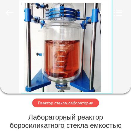
Nantong
Sanjing
Chemglass
Co.,Ltd.
All
Rights
Reserved.
ДОМ
ПРОДУКТЫ
О
НАС
ПУТЕШЕСТВИЕ
ФАБРИКИ
Реактор стекла лаборатории
Лабораторный реактор
ПРОВЕРКА
боросиликатного стекла емкостью