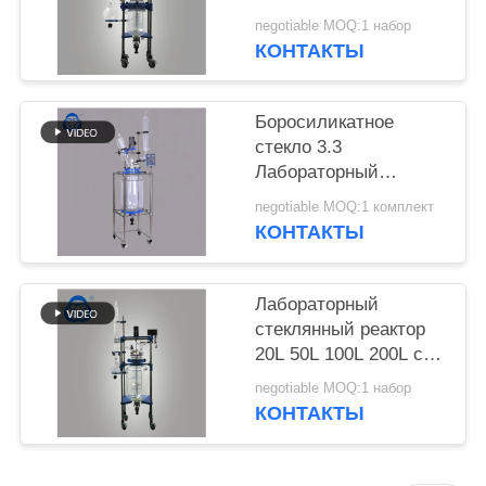
стеклянный реактор
negotiable MOQ:1 набор
химический реактор
КОНТАКТЫ
полуавтоматический
Боросиликатное
стекло 3.3
Лабораторный
стеклянный реактор с
negotiable MOQ:1 комплект
50-600 оборотами в
КОНТАКТЫ
минуту и вакуумом
0,098 МПа для
химических
Лабораторный
применений
стеклянный реактор
20L 50L 100L 200L с
боросиликатом 3.3
negotiable MOQ:1 набор
Стекло и 304
КОНТАКТЫ
нержавеющая сталь
для дистилляции
алкоголя