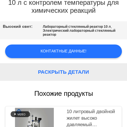
КАЧЕСТВА
10 л с контролем температуры для
химических реакций
СВЯЖИТЕСЬ
Высокий свет:
,
Лабораторный стеклянный реактор 10 л
МЫ
Электрический лабораторный стеклянный
реактор
НОВОСТИ
КОНТАКТНЫЕ ДАННЫЕ!
СПРОСИТЕ
РАСКРЫТЬ ДЕТАЛИ
ЦИТАТУ
SITEMAP
Похожие продукты
ПОЛИТИКА
10 литровый двойной
КОНФИДЕНЦИАЛЬНОСТИ
жилет высоко
давляемый