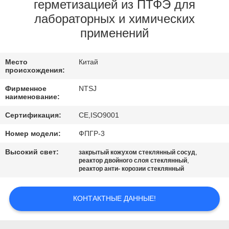
КАЧЕСТВА
герметизацией из ПТФЭ для
лабораторных и химических
применений
СВЯЖИТЕСЬ
МЫ
Место
Китай
происхождения:
НОВОСТИ
Фирменное
NTSJ
наименование:
СПРОСИТЕ
Сертификация:
CE,ISO9001
ЦИТАТУ
Номер модели:
ФПГР-3
Высокий свет:
,
закрытый кожухом стеклянный сосуд
,
реактор двойного слоя стеклянный
SITEMAP
реактор анти- корозии стеклянный
ПОЛИТИКА
КОНТАКТНЫЕ ДАННЫЕ!
КОНФИДЕНЦИАЛЬНОСТИ