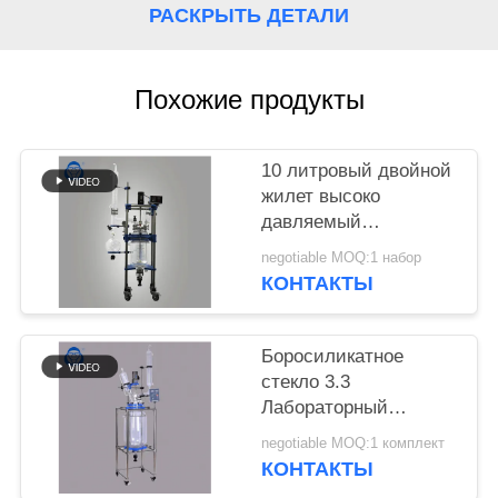
РАСКРЫТЬ ДЕТАЛИ
Похожие продукты
10 литровый двойной
жилет высоко
давляемый
стеклянный реактор
negotiable MOQ:1 набор
химический реактор
КОНТАКТЫ
полуавтоматический
Боросиликатное
стекло 3.3
Лабораторный
стеклянный реактор с
negotiable MOQ:1 комплект
50-600 оборотами в
КОНТАКТЫ
минуту и вакуумом