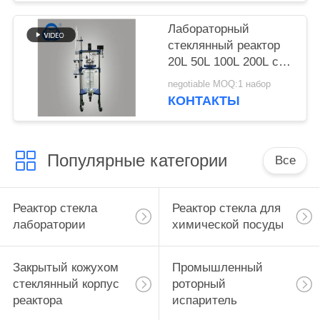
0,098 МПа для
химических
Лабораторный
применений
стеклянный реактор
20L 50L 100L 200L с
боросиликатом 3.3
negotiable MOQ:1 набор
Стекло и 304
КОНТАКТЫ
нержавеющая сталь
для дистилляции
алкоголя
Популярные категории
Все
Реактор стекла
Реактор стекла для
лаборатории
химической посуды
Закрытый кожухом
Промышленный
стеклянный корпус
роторный
реактора
испаритель