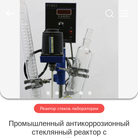
Nantong
Sanjing
Chemglass
Co.,Ltd.
All
Rights
Reserved.
ДОМ
ПРОДУКТЫ
О
НАС
ПУТЕШЕСТВИЕ
ФАБРИКИ
Реактор стекла лаборатории
Промышленный антикоррозионный
ПРОВЕРКА
стеклянный реактор с